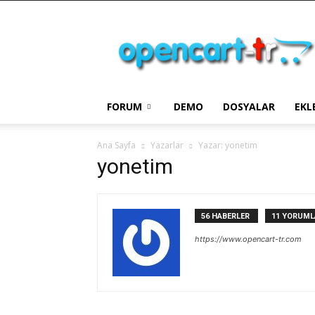
OpenCart
Türkiye
FORUM
DEMO
DOSYALAR
EKL
Ana Sayfa
Yazarlar
Yazar: yonetim
yonetim
56 HABERLER
11 YORUML
https://www.opencart-tr.com