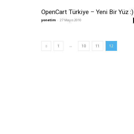
OpenCart Türkiye – Yeni Bir Yüz :)
yonetim
-
27 Mayıs 2010
...
1
10
11
12