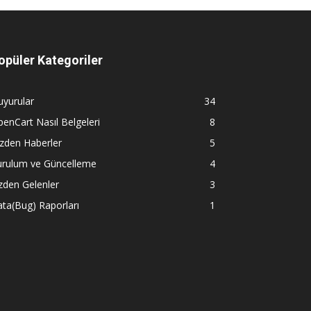
opüler Kategoriler
yurular
34
enCart Nasıl Belgeleri
8
zden Haberler
5
urulum ve Güncelleme
4
zden Gelenler
3
ta(Bug) Raporları
1
hXg/view