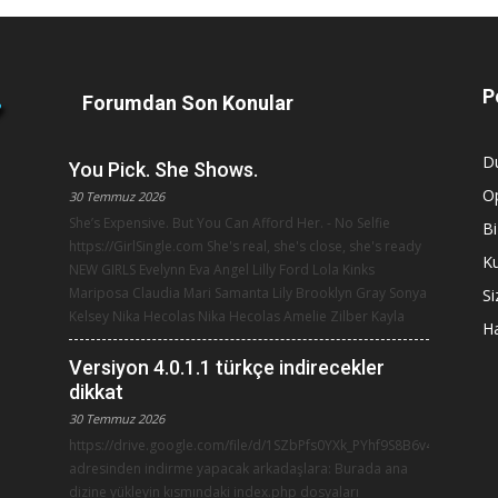
P
Forumdan Son Konular
Du
You Pick. She Shows.
Op
30 Temmuz 2026
She’s Expensive. But You Can Afford Her. - No Selfie
Bi
https://GirlSingle.com She's real, she's close, she's ready
K
NEW GIRLS Evelynn Eva Angel Lilly Ford Lola Kinks
Mariposa Claudia Mari Samanta Lily Brooklyn Gray Sonya
Si
Kelsey Nika Hecolas Nika Hecolas Amelie Zilber Kayla
Ha
Versiyon 4.0.1.1 türkçe indirecekler
dikkat
30 Temmuz 2026
https://drive.google.com/file/d/1SZbPfs0YXk_PYhf9S8B6v4qWY4VM0
adresinden indirme yapacak arkadaşlara: Burada ana
dizine yükleyin kısmındaki index.php dosyaları