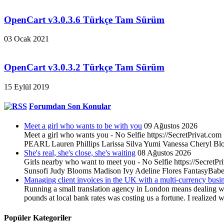
OpenCart v3.0.3.6 Türkçe Tam Sürüm
03 Ocak 2021
OpenCart v3.0.3.2 Türkçe Tam Sürüm
15 Eylül 2019
Forumdan Son Konular
Meet a girl who wants to be with you
09 Ağustos 2026
Meet a girl who wants you - No Selfie https://SecretPrivat
PEARL Lauren Phillips Larissa Silva Yumi Vanessa Cheryl Bl
She's real, she's close, she's waiting
08 Ağustos 2026
Girls nearby who want to meet you - No Selfie https://Secret
Sunsofi Judy Blooms Madison Ivy Adeline Flores FantasyBabe 
Managing client invoices in the UK with a multi-currency busi
Running a small translation agency in London means dealing w
pounds at local bank rates was costing us a fortune. I realized
Popüler Kategoriler