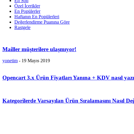
En Son
Özel İçerikler
En Popülerler
Haftanın En Popülerleri
Değerlendirme Puanına Göre
Rastgele
Mailler müşterilere ulaşmıyor!
yonetim
-
19 Mayıs 2019
Opencart 3.x Ürün Fiyatları Yanına + KDV nasıl yazı
Kategorilerde Varsayılan Ürün Sıralamasını Nasıl Değ