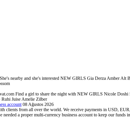
.com She's nearby and she's interested NEW GIRLS Gia Derza Amber A
ossom
Privat.com Find a girl to share the night with NEW GIRLS Nicole Dosh
Ruhi Juise Amelie Zilber
ness account
08 Ağustos 2026
ith clients from all over the world. We receive payments in USD, EUR,
 we needed a proper multi-currency business account to keep our funds i