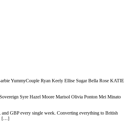
lt Barbie YummyCouple Ryan Keely Ellise Sugar Bella Rose KATIE
i Sovereign Syre Hazel Moore Marisol Olivia Ponton Mei Minato
 and GBP every single week. Converting everything to British
n […]