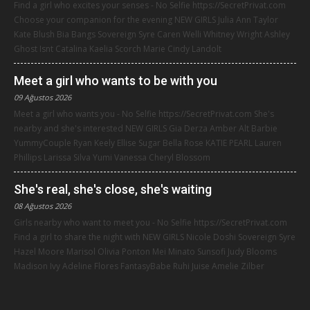
Find a girl who excites your senses - No Selfie https://SecretPrivat.com
Choose your companion for the evening NEW GIRLS Julia Ann Taylor
Kate Blush Bia Bangs Sovereign Syre Caren Welli Whitney Wright Ashley
Ghost Isnt Catalina Kaelia Scorch Marie Cindy Landolt
Meet a girl who wants to be with you
09 Ağustos 2026
Meet a girl who wants you - No Selfie https://SecretPrivat.com She's
nearby and she's interested NEW GIRLS Gia Derza Amber Alt Barbie
YummyCouple Ryan Keely Ellise Sugar Bella Rose KATIE PEARL Lauren
Phillips Larissa Silva Yumi Vanessa Cheryl Blossom
She's real, she's close, she's waiting
08 Ağustos 2026
Girls nearby who want to meet you - No Selfie https://SecretPrivat.com
Find a girl to share the night with NEW GIRLS Nicole Doshi Sovereign Syre
Hazel Moore Marisol Olivia Ponton Mei Minato Sunsofi Judy Blooms
Madison Ivy Adeline Flores FantasyBabe Ruhi Juise Amelie Zilber