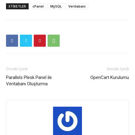
ETIKETLER
cPanel
MySQL
Veritabanı
Önceki İçerik
Sonraki İçerik
Parallels Plesk Panel ile
OpenCart Kurulumu
Veritabanı Oluşturma