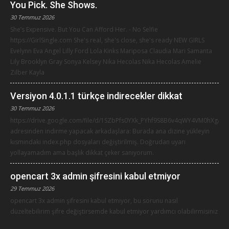
You Pick. She Shows.
30 Temmuz 2026
She’s Expensive. But You Can Afford Her. - No Selfie
https://GirlSingle.com She's real, she's close, she's ready NEW GIRLS
Evelynn Eva Angel Lilly Ford Lola Kinks Mariposa Claudia Mari Samanta
Lily Brooklyn Gray Sonya Kelsey Nika Hecolas Nika Hecolas Amelie
Zilber Kayla
Versiyon 4.0.1.1 türkçe indirecekler dikkat
30 Temmuz 2026
https://drive.google.com/file/d/1SZbPfs0YXk_PYhf9S8B6v4qWY4VM0hXg/vi
adresinden indirme yapacak arkadaşlara: Burada ana dizine yükleyin
kısmındaki index.php dosyaları değiştirilmiş. Doğrudan uyarı
yollayamadım ama başlık dikkat çeker sanıyorum.
opencart 3x admin şifresini kabul etmiyor
29 Temmuz 2026
opencart 3x admin şifresini kabul etmiyor, bu sorunu nasıl
düzeltebilirim şifre değiştirsemde kabul etmiyor yardımcı olabilirmisiniz