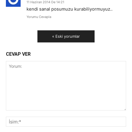
11 Haziran 2014 De 14:21
kendi sanal posumuzu kurabiliyormuyuz..
Yorumu Cevapla
« Eski yorumlar
CEVAP VER