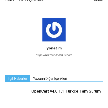
1.4.8.x – 1.4.9.x Çevirmek
Sürüm
yonetim
https://www.opencart-tr.com
İlgili Haberler
Yazarın Diğer İçerikleri
OpenCart v4.0.1.1 Türkçe Tam Sürüm