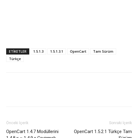
ETIKETLER
1.5.1.3
1.5.1.3.1
OpenCart
Tam Sürüm
Türkçe
Önceki İçerik
Sonraki İçerik
OpenCart 1.4.7 Modüllerini
OpenCart 1.5.2.1 Türkçe Tam