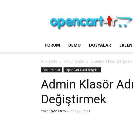
OpenCart
Türkiye
FORUM
DEMO
DOSYALAR
EKLEN
Ana Sayfa
Dökümanlar
OpenCart Nasıl Belgeleri
Dökümanlar
OpenCart Nasıl Belgeleri
Admin Klasör Adı
Değiştirmek
Yazar
yonetim
-
27 Eylül 2011