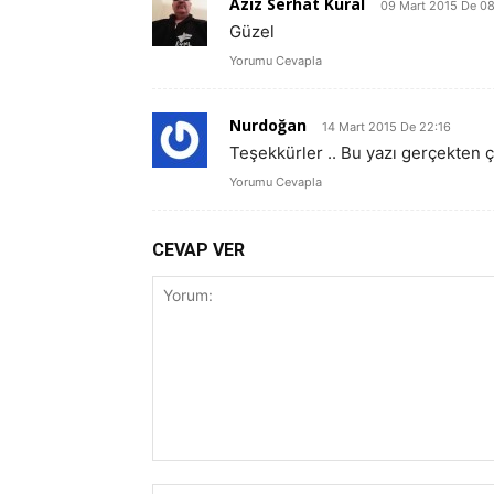
Aziz Serhat Kural
09 Mart 2015 De 0
Güzel
Yorumu Cevapla
Nurdoğan
14 Mart 2015 De 22:16
Teşekkürler .. Bu yazı gerçekten ç
Yorumu Cevapla
CEVAP VER