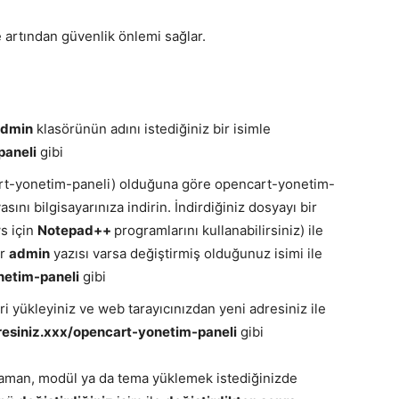
 artından güvenlik önlemi sağlar.
admin
klasörünün adını istediğiniz bir isimle
paneli
gibi
art-yonetim-paneli) olduğuna göre opencart-yonetim-
ını bilgisayarınıza indirin. İndirdiğiniz dosyayı bir
s için
Notepad++
programlarını kullanabilirsiniz) ile
ar
admin
yazısı varsa değiştirmiş olduğunuz isimi ile
netim-paneli
gibi
ri yükleyiniz ve web tarayıcınızdan yeni adresiniz ile
esiniz.xxx/opencart-yonetim-paneli
gibi
man, modül ya da tema yüklemek istediğinizde