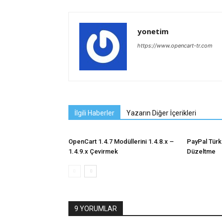
yonetim
https://www.opencart-tr.com
İlgili Haberler
Yazarın Diğer İçerikleri
OpenCart 1.4.7 Modüllerini 1.4.8.x –
PayPal Türk
1.4.9.x Çevirmek
Düzeltme
9 YORUMLAR