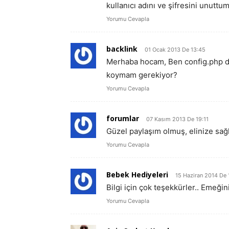
kullanıcı adını ve şifresini unuttum
Yorumu Cevapla
backlink
01 Ocak 2013 De 13:45
Merhaba hocam, Ben config.php do
koymam gerekiyor?
Yorumu Cevapla
forumlar
07 Kasım 2013 De 19:11
Güzel paylaşım olmuş, elinize sağlı
Yorumu Cevapla
Bebek Hediyeleri
15 Haziran 2014 De 
Bilgi için çok teşekkürler.. Emeğin
Yorumu Cevapla