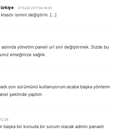
ürkiye
27 Eylül 2011 De 18:55
klasör ismini değiştirin. […]
aslında yönetim paneli url sini değiştirmek. Sizde bu
ınız emeğinize sağlık.
lmadı.son sürümünü kullanıyorum.acaba başka yöntemi
anel şeklinde yaptım
 12:28
 başka bir konuda bir sorum olacak admin panaeli