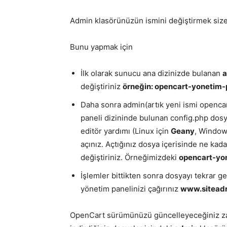
Admin klasörünüzün ismini değiştirmek size
Bunu yapmak için
İlk olarak sunucu ana dizinizde bulanan
değiştiriniz
örneğin: opencart-yonetim-
Daha sonra admin(artık yeni ismi openc
paneli dizininde bulunan config.php dosyas
editör yardımı (Linux için
Geany
, Window
açınız. Açtığınız dosya içerisinde ne kad
değiştiriniz. Örneğimizdeki
opencart-yo
İşlemler bittikten sonra dosyayı tekrar ge
yönetim panelinizi çağırınız
www.siteadr
OpenCart sürümünüzü güncelleyeceğiniz za