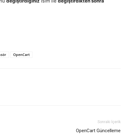
ünü
değiştirdiğiniz
isim ile
değiştirdikten sonra
asör
OpenCart
Sonraki İçerik
OpenCart Güncelleme