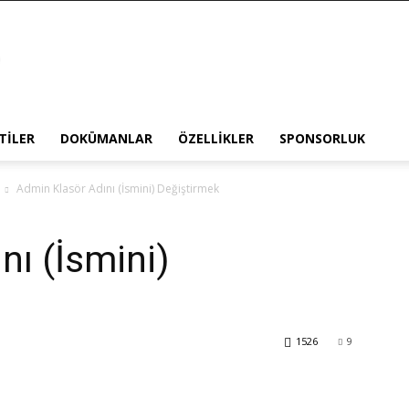
TILER
DOKÜMANLAR
ÖZELLIKLER
SPONSORLUK
Admin Klasör Adını (İsmini) Değiştirmek
nı (İsmini)
1526
9