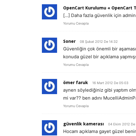
OpenCart Kurulumu « OpenCart T
[…] Daha fazla güvenlik için admin 
Yorumu Cevapla
Soner
08 Şubat 2012 De 14:32
Güvenliğin çok önemli bir aşaması 
konuda güzel bir açıklama yapmışs
Yorumu Cevapla
ömer faruk
16 Mart 2012 De 05:03
aynen söylediğiniz gibi yaptım o
mi var?? ben adını MucelliAdminP
Yorumu Cevapla
güvenlik kamerası
04 Ekim 2012 De
Hocam açıklama gayet güzel benim