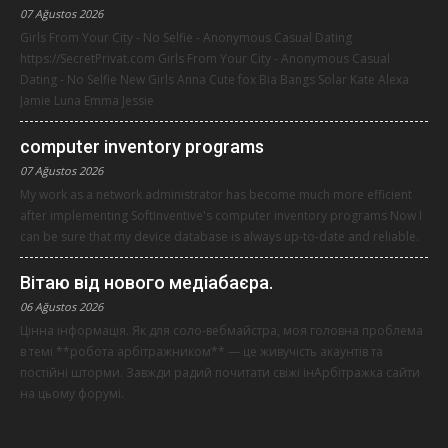
07 Ağustos 2026
Girls From Your City - No Selfie - Anonymous Casual Dating
https://SecretPrivat.com Girls From Your City - Anonymous Casual
Dating - No Selfie New Girls Anna Cute fox Bia Bangs Solar Kate Alexa
Jamie Luna Emma Jessie
computer inventory programs
07 Ağustos 2026
My work as a network administrator has become much more efficient
after implementing SoftInventive's computer inventory programs Now I
can be sure that my device database is always up-to-date and reliable.
Вітаю від нового медіабаєра.
06 Ağustos 2026
Цінна інформація. Як для соло-вебмайстра, моя головна проблема
в темі **робота арбітражником** — це живучість акаунтів та
постійні шторми. Завжди радий почитати свіжі інАрбітражка сайти
на цьому форумі.