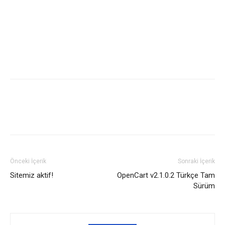
Önceki İçerik
Sonraki İçerik
Sitemiz aktif!
OpenCart v2.1.0.2 Türkçe Tam
Sürüm