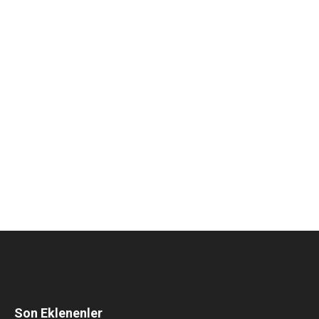
Son Eklenenler