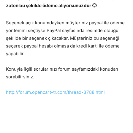
zaten bu şekilde ödeme alıyorsunuzdur 🙂
Seçenek açık konumdayken müşteriniz paypal ile ödeme
yöntemini seçtiyse PayPal sayfasında resimde olduğu
şekilde bir seçenek çıkacaktır. Müşteriniz bu seçeneği
seçerek paypal hesabı olmasa da kredi kartı ile ödeme
yapabilir.
Konuyla ilgili sorularınızı forum sayfamızdaki konudan
sorabilirsiniz.
http://forum.opencart-tr.com/thread-3788.html