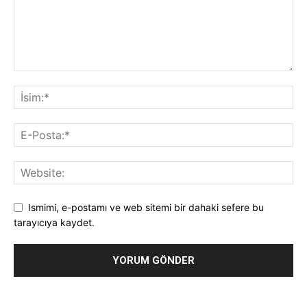
Ismimi, e-postamı ve web sitemi bir dahaki sefere bu
tarayıcıya kaydet.