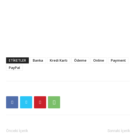
ETIKETLER
Banka
Kredi Kartı
Ödeme
Online
Payment
PayPal
Önceki İçerik
Sonraki İçerik