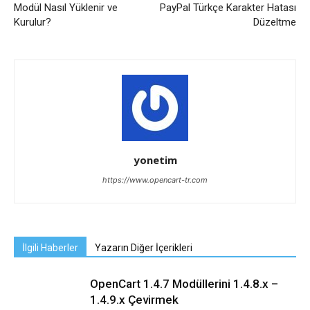
Modül Nasıl Yüklenir ve
PayPal Türkçe Karakter Hatası
Kurulur?
Düzeltme
yonetim
https://www.opencart-tr.com
İlgili Haberler
Yazarın Diğer İçerikleri
OpenCart 1.4.7 Modüllerini 1.4.8.x –
1.4.9.x Çevirmek