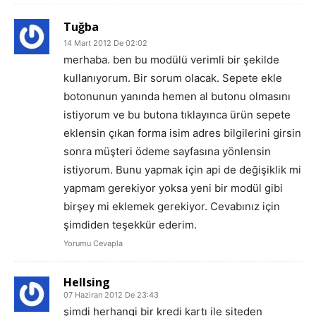
Tuğba
14 Mart 2012 De 02:02
merhaba. ben bu modülü verimli bir şekilde
kullanıyorum. Bir sorum olacak. Sepete ekle
botonunun yanında hemen al butonu olmasını
istiyorum ve bu butona tıklayınca ürün sepete
eklensin çıkan forma isim adres bilgilerini girsin
sonra müşteri ödeme sayfasına yönlensin
istiyorum. Bunu yapmak için api de değişiklik mi
yapmam gerekiyor yoksa yeni bir modül gibi
birşey mi eklemek gerekiyor. Cevabınız için
şimdiden teşekkür ederim.
Yorumu Cevapla
Hellsing
07 Haziran 2012 De 23:43
şimdi herhangi bir kredi kartı ile siteden