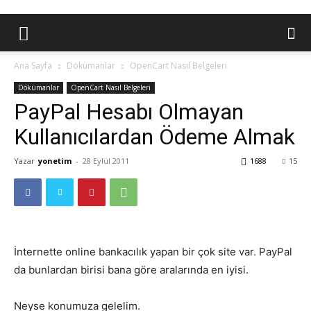
Ana Sayfa
Dökümanlar
OpenCart Nasıl Belgeleri
Dökümanlar
OpenCart Nasıl Belgeleri
PayPal Hesabı Olmayan
Kullanıcılardan Ödeme Almak
Yazar
yonetim
-
28 Eylül 2011
1688
15
İnternette online bankacılık yapan bir çok site var. PayPal
da bunlardan birisi bana göre aralarında en iyisi.
Neyse konumuza gelelim.