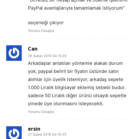
PayPal avantajlarıyla tamamlamak istiyorum”
seçeneği çıkıyor
Yorumu Cevapla
Can
26 Şubat 2015 De 15:20
Arkadaşlar anlatılan yöntemle alakalı durum
yok, paypal belirli bir fiyatın üstünde satın
alımlar için üyelik istemiyor, arkadaş sepete
1.000 Liralık bilgisayar eklemiş sebebi budur.
sadece 50 Liralık diğer ürünü olsaydı sepette
yinede üye olunmasını isteyecekti.
Yorumu Cevapla
ersin
27 Şubat 2016 De 15:25