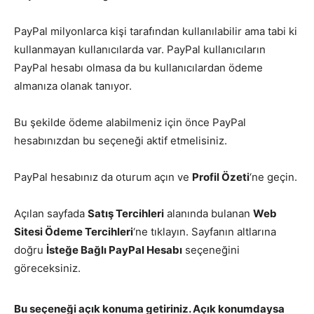
PayPal milyonlarca kişi tarafından kullanılabilir ama tabi ki
kullanmayan kullanıcılarda var. PayPal kullanıcıların
PayPal hesabı olmasa da bu kullanıcılardan ödeme
almanıza olanak tanıyor.
Bu şekilde ödeme alabilmeniz için önce PayPal
hesabınızdan bu seçeneği aktif etmelisiniz.
PayPal hesabınız da oturum açın ve
Profil Özeti
‘ne geçin.
Açılan sayfada
Satış Tercihleri
alanında bulanan
Web
Sitesi Ödeme Tercihleri
‘ne tıklayın. Sayfanın altlarına
doğru
İsteğe Bağlı PayPal Hesabı
seçeneğini
göreceksiniz.
Bu seçeneği açık konuma getiriniz. Açık konumdaysa