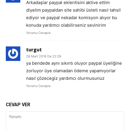
Arkadaşlar paypal eklentisini aktive ettim
diyelim paypaldan site sahibi üsteti nasıl tahsil
ediyor ve paypal nekadar komisyon alıyor bu
konuda yardımcı olabilirseniz sevinirim
Yorumu Cevapla
turgut
28 Mart 2016 De 22:28
ya bendede aynı sıkıntı oluyor paypal üyeliğine
zorluyor üye olamadan ödeme yapamıyorlar
nasıl çözecegiz yardımcı olurmusunuz
Yorumu Cevapla
CEVAP VER